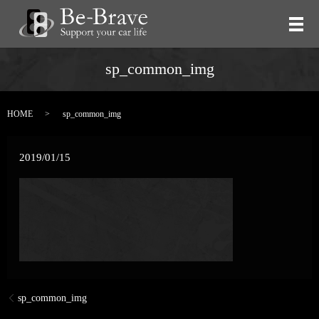
メ
sp_common_img
HOME
sp_common_img
2019/01/15
sp_common_img