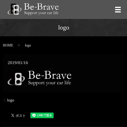
メ
logo
HOME
logo
2019/01/16
logo